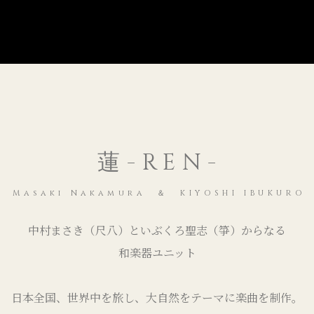
蓮-REN-
Masaki Nakamura ＆ KIYOSHI IBUKURO
中村まさき（尺八）といぶくろ聖志（箏）からなる
和楽器ユニット
日本全国、世界中を旅し、大自然をテーマに楽曲を制作。