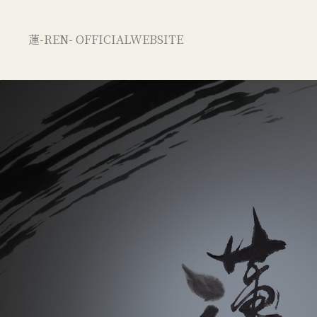
蓮-REN- OFFICIALWEBSITE