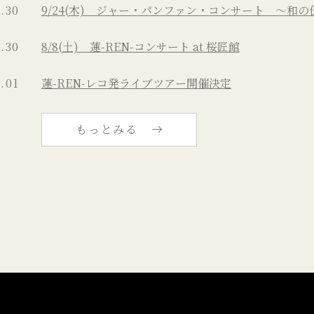
.30
9/24(木) ジャー・パンファン・コンサート 〜和
.30
8/8(土) 蓮-REN-コンサート at 桜匠館
.01
蓮-REN-レコ発ライブツアー開催決定
もっとみる